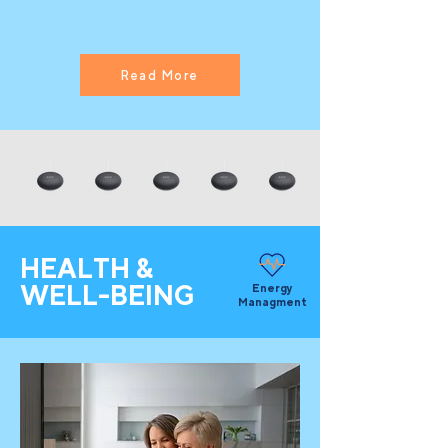
Read More
HEALTH &
WELL-BEING
Energy
Managment