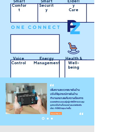
Smart
Smart
Elderl
Comfor
Securit
y
t
y
Care
Voice
Energy
Health &
Control
Management
Well-
being
เพิ่มความสะดวกสบายในบ้าน
ปรับให้อุปกรณ์ภายในบ้าน
SMART COMFORT
Smart
ทำงานเหมาะสมกับความต้องการ
Comfort
และพฤติกรรมของผู้อยู่อาศัยได้การควบคุม
อุปกรณ์ในบ้านทั้งหมดผ่านแอปพลิเคชัน
เดียว ทำให้ชีวิตคุณง่ายขึ้น
Read More