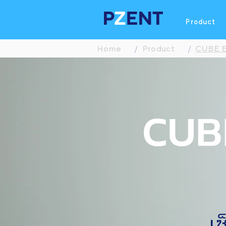
Product
Home
/
Product
/
CUBE E
CUB
เ