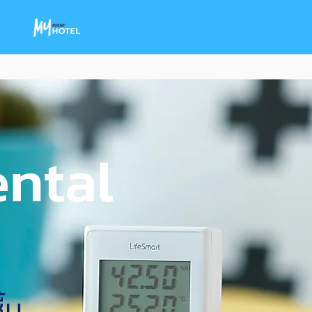
ntal
้น