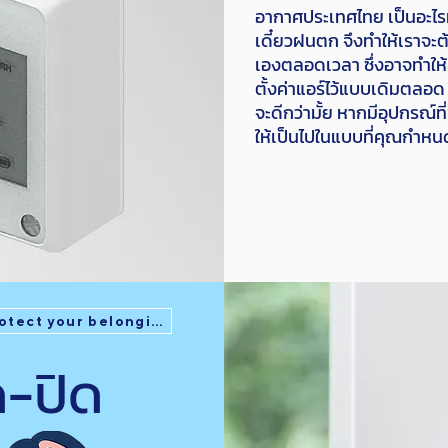
อากาศประเทศไทย เป็นอะไรที
เดี๋ยวฝนตก จึงทำให้เราจะ
เองตลอดเวลา ซึ่งอาจทำให้
ตั้งค่าแอร์ไว้แบบเดิมตลอด 
จะดีกว่ามั้ย หากมีอุปกรณ์ที
ให้เป็นไปในแบบที่คุณกำหน
otect your belongings
ด-ปิด