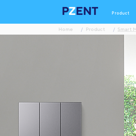
Product
Home
/
Product
/
Smart M