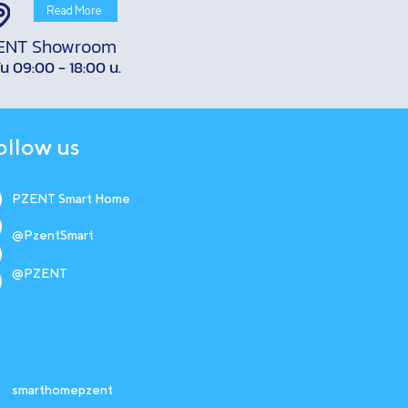
Read More
ENT Showroom
ัน 09:00 - 18:00 น.
ollow us
PZENT Smart Home
@PzentSmart
@PZENT
smarthomepzent