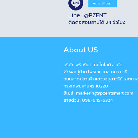
Read More
Line : @PZENT
ติดต่อสอบถามได้ 24 ชั่วโมง
About US
บริษัท พรีเซ้นต์ เทคโนโลยี จำกัด
23/4 หมู่บ้าน ไพรเวท เนอวานา มาธิ
ถนนลาดปลาเค้า แขวงอนุสาวรีย์ เขตบา
กรุงเทพมหานคร 10220
อีเมล์ :
marketing@pzentsmart.com
สายด่วน :
098-645-6324