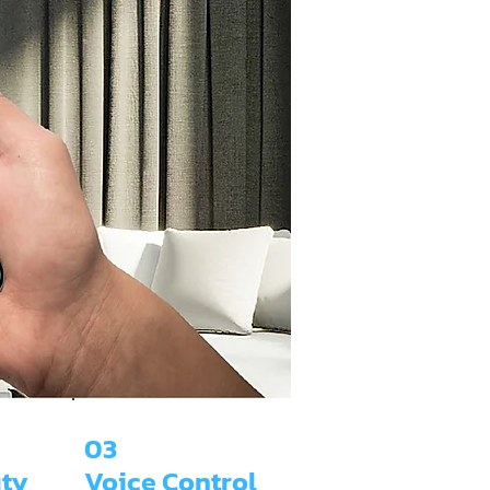
03
ty
Voice Control