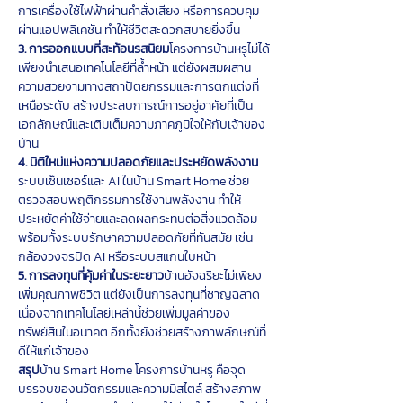
การเครื่องใช้ไฟฟ้าผ่านคำสั่งเสียง หรือการควบคุม
ผ่านแอปพลิเคชัน ทำให้ชีวิตสะดวกสบายยิ่งขึ้น
3. การออกแบบที่สะท้อนรสนิยม
โครงการบ้านหรูไม่ได้
เพียงนำเสนอเทคโนโลยีที่ล้ำหน้า แต่ยังผสมผสาน
ความสวยงามทางสถาปัตยกรรมและการตกแต่งที่
เหนือระดับ สร้างประสบการณ์การอยู่อาศัยที่เป็น
เอกลักษณ์และเติมเต็มความภาคภูมิใจให้กับเจ้าของ
บ้าน
4. มิติใหม่แห่งความปลอดภัยและประหยัดพลังงาน
ระบบเซ็นเซอร์และ AI ในบ้าน Smart Home ช่วย
ตรวจสอบพฤติกรรมการใช้งานพลังงาน ทำให้
ประหยัดค่าใช้จ่ายและลดผลกระทบต่อสิ่งแวดล้อม 
พร้อมทั้งระบบรักษาความปลอดภัยที่ทันสมัย เช่น 
กล้องวงจรปิด AI หรือระบบสแกนใบหน้า
5. การลงทุนที่คุ้มค่าในระยะยาว
บ้านอัจฉริยะไม่เพียง
เพิ่มคุณภาพชีวิต แต่ยังเป็นการลงทุนที่ชาญฉลาด 
เนื่องจากเทคโนโลยีเหล่านี้ช่วยเพิ่มมูลค่าของ
ทรัพย์สินในอนาคต อีกทั้งยังช่วยสร้างภาพลักษณ์ที่
ดีให้แก่เจ้าของ
สรุป
บ้าน Smart Home โครงการบ้านหรู คือจุด
บรรจบของนวัตกรรมและความมีสไตล์ สร้างสภาพ