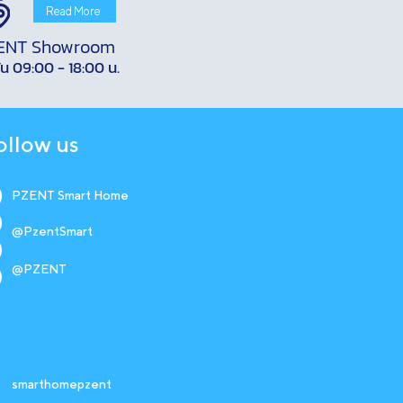
Read More
ENT Showroom
ัน 09:00 - 18:00 น.
ollow us
PZENT Smart Home
@PzentSmart
@PZENT
smarthomepzent