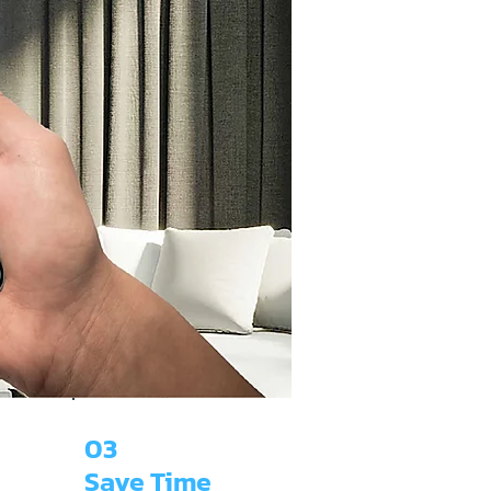
03
e
Save Time