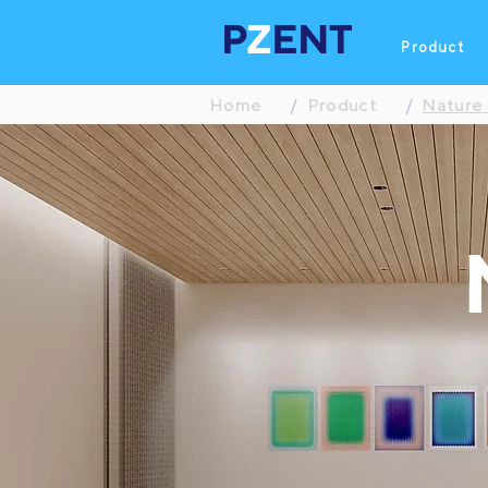
Product
Home
/
Product
/
Nature 