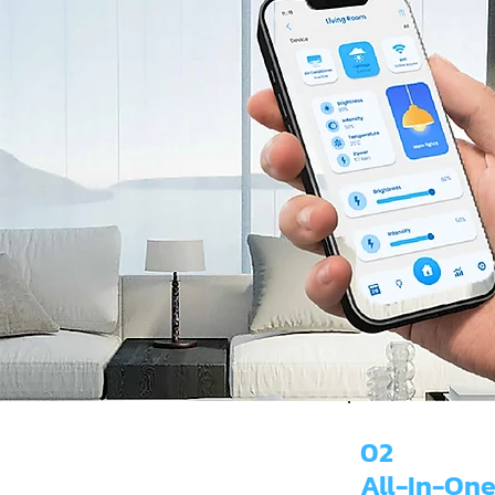
02
All-In-On