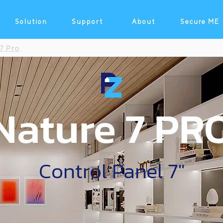
Solution
Support
About
Secure ME
7 Pro
Nature 7 PR
Control Panel 7"