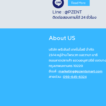
Read More
Line : @PZENT
ติดต่อสอบถามได้ 24 ชั่วโมง
About US
บริษัท พรีเซ้นต์ เทคโนโลยี จำกัด
23/4 หมู่บ้าน ไพรเวท เนอวานา มาธิ
ถนนลาดปลาเค้า แขวงอนุสาวรีย์ เขตบา
กรุงเทพมหานคร 10220
อีเมล์ :
marketing@pzentsmart.com
สายด่วน :
098-645-6324