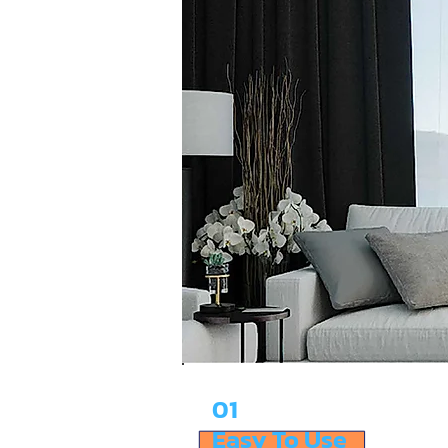
01
Easy To Use