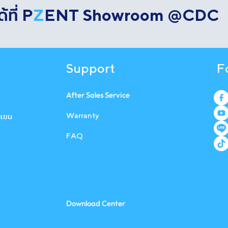
้ที่
P
Z
ENT
Showroom @CDC
Support
F
After Sales Service
งเขน
W a r r a n t y
FAQ
Download Center