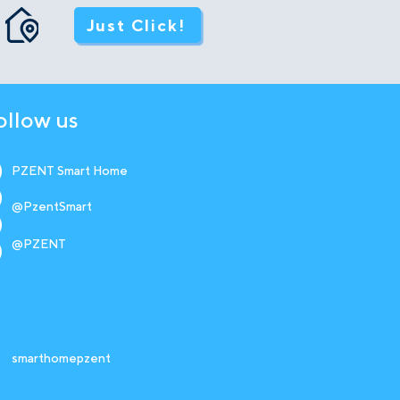
Just Click!
ollow us
PZENT Smart Home
@PzentSmart
@PZENT
smarthomepzent