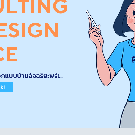
LTING
ESIGN
CE
แบบบ้านอัจฉริยะฟรี!...
ck!