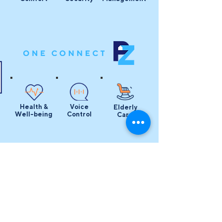
Health &
Voice
Elderly
Well-being
Control
Care
NE
สรรสร้างเทคโนโลยีและการบริการ
ให้การใช้ชีวิตในที่อยู่อาศัย
CONNEC
ของผู้คนและสังคมดีขึ้น
T
KNOWLEDGE
SERVICE
NEWS & EVENT
พื้นที่ให้ความรู้และแนะนำข้อมูล
ติดต่อสอบถามหรือแจ้งปัญหา
อัพเดตข่าวสารและกิจกรรมดีๆ
ที่ช่วยให้คุณได้ตามทัน Smart
PZENT พร้อม Support คุณ
เพื่อให้คุณ Smart ทันโลกทัน
Technology
เสมอ
เหตุการณ์