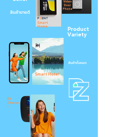
Video
Door
Phone
สินค้าขายดี
P
Z
ENT
Smart
Home
Product
Variety
สินค้าทั้งหมด
MY HOTEL
Smart Hotel
EV
Charge
r