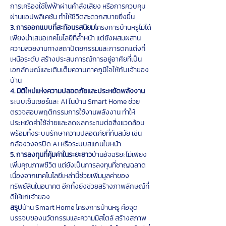
การเครื่องใช้ไฟฟ้าผ่านคำสั่งเสียง หรือการควบคุม
ผ่านแอปพลิเคชัน ทำให้ชีวิตสะดวกสบายยิ่งขึ้น
3. การออกแบบที่สะท้อนรสนิยม
โครงการบ้านหรูไม่ได้
เพียงนำเสนอเทคโนโลยีที่ล้ำหน้า แต่ยังผสมผสาน
ความสวยงามทางสถาปัตยกรรมและการตกแต่งที่
เหนือระดับ สร้างประสบการณ์การอยู่อาศัยที่เป็น
เอกลักษณ์และเติมเต็มความภาคภูมิใจให้กับเจ้าของ
บ้าน
4. มิติใหม่แห่งความปลอดภัยและประหยัดพลังงาน
ระบบเซ็นเซอร์และ AI ในบ้าน Smart Home ช่วย
ตรวจสอบพฤติกรรมการใช้งานพลังงาน ทำให้
ประหยัดค่าใช้จ่ายและลดผลกระทบต่อสิ่งแวดล้อม 
พร้อมทั้งระบบรักษาความปลอดภัยที่ทันสมัย เช่น 
กล้องวงจรปิด AI หรือระบบสแกนใบหน้า
5. การลงทุนที่คุ้มค่าในระยะยาว
บ้านอัจฉริยะไม่เพียง
เพิ่มคุณภาพชีวิต แต่ยังเป็นการลงทุนที่ชาญฉลาด 
เนื่องจากเทคโนโลยีเหล่านี้ช่วยเพิ่มมูลค่าของ
ทรัพย์สินในอนาคต อีกทั้งยังช่วยสร้างภาพลักษณ์ที่
ดีให้แก่เจ้าของ
สรุป
บ้าน Smart Home โครงการบ้านหรู คือจุด
บรรจบของนวัตกรรมและความมีสไตล์ สร้างสภาพ