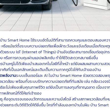
บ้าน Smart Home ใช้ระบบอัตโนมัติที่สามารถควบคุมและตอบสนองความต
 หรือแม้แต่ตั้งระบบความปลอดภัยเพื่อเฝ้าระวังและแจ้งเตือนเมื่อเกิดเห
อ
ด้วยระบบ IoT (Internet of Things) บ้านอัจฉริยะสามารถเชื่อมต่ออุปกร
สียง หรือการควบคุมผ่านแอปพลิเคชัน ทำให้ชีวิตสะดวกสบายยิ่งขึ้น
รบ้านหรูไม่ได้เพียงนำเสนอเทคโนโลยีที่ล้ำหน้า แต่ยังผสมผสานควา
อาศัยที่เป็นเอกลักษณ์และเติมเต็มความภาคภูมิใจให้กับเจ้าของบ้าน
ยัดพลังงาน
ระบบเซ็นเซอร์และ AI ในบ้าน Smart Home ช่วยตรวจสอบพฤ
่งแวดล้อม พร้อมทั้งระบบรักษาความปลอดภัยที่ทันสมัย เช่น กล้องวงจร
ฉริยะไม่เพียงเพิ่มคุณภาพชีวิต แต่ยังเป็นการลงทุนที่ชาญฉลาด เนื่องจากเ
าพลักษณ์ที่ดีให้แก่เจ้าของ
 คือจุดบรรจบของนวัตกรรมและความมีสไตล์ สร้างสภาพแวดล้อมที่เหมาะส
วยยกระดับวิถีชีวิตให้ดียิ่งขึ้น ใครที่กำลังมองหาบ้านในฝัน บ้าน Smar