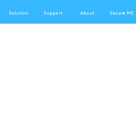
Solution
Support
About
Secure ME