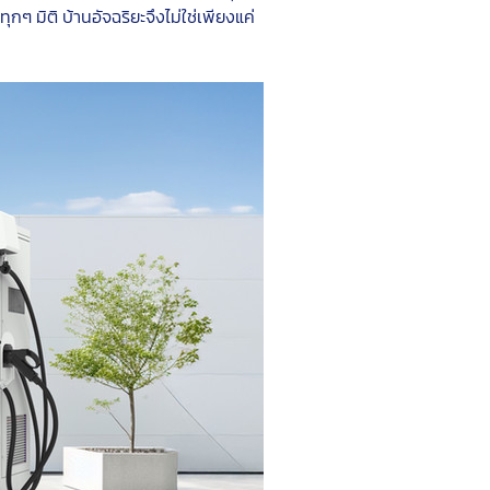
 มิติ บ้านอัจฉริยะจึงไม่ใช่เพียงแค่