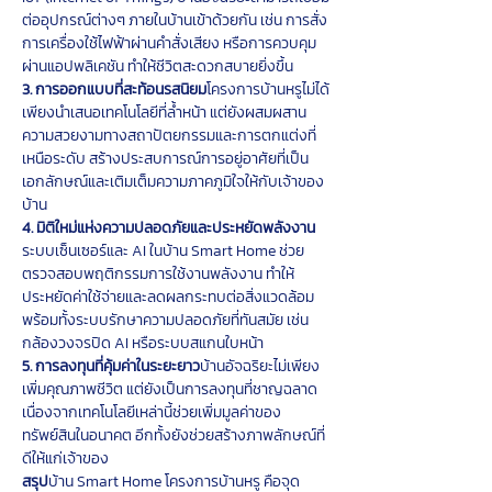
ต่ออุปกรณ์ต่างๆ ภายในบ้านเข้าด้วยกัน เช่น การสั่ง
การเครื่องใช้ไฟฟ้าผ่านคำสั่งเสียง หรือการควบคุม
ผ่านแอปพลิเคชัน ทำให้ชีวิตสะดวกสบายยิ่งขึ้น
3. การออกแบบที่สะท้อนรสนิยม
โครงการบ้านหรูไม่ได้
เพียงนำเสนอเทคโนโลยีที่ล้ำหน้า แต่ยังผสมผสาน
ความสวยงามทางสถาปัตยกรรมและการตกแต่งที่
เหนือระดับ สร้างประสบการณ์การอยู่อาศัยที่เป็น
เอกลักษณ์และเติมเต็มความภาคภูมิใจให้กับเจ้าของ
บ้าน
4. มิติใหม่แห่งความปลอดภัยและประหยัดพลังงาน
ระบบเซ็นเซอร์และ AI ในบ้าน Smart Home ช่วย
ตรวจสอบพฤติกรรมการใช้งานพลังงาน ทำให้
ประหยัดค่าใช้จ่ายและลดผลกระทบต่อสิ่งแวดล้อม 
พร้อมทั้งระบบรักษาความปลอดภัยที่ทันสมัย เช่น 
กล้องวงจรปิด AI หรือระบบสแกนใบหน้า
5. การลงทุนที่คุ้มค่าในระยะยาว
บ้านอัจฉริยะไม่เพียง
เพิ่มคุณภาพชีวิต แต่ยังเป็นการลงทุนที่ชาญฉลาด 
เนื่องจากเทคโนโลยีเหล่านี้ช่วยเพิ่มมูลค่าของ
ทรัพย์สินในอนาคต อีกทั้งยังช่วยสร้างภาพลักษณ์ที่
ดีให้แก่เจ้าของ
สรุป
บ้าน Smart Home โครงการบ้านหรู คือจุด