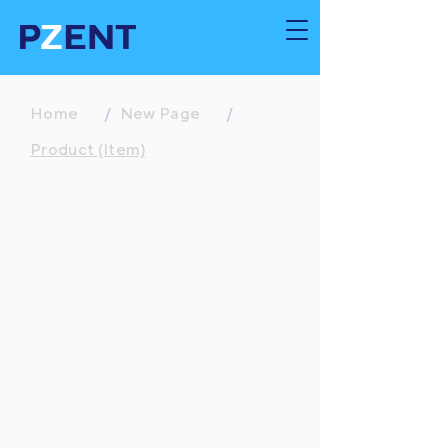
Home
/
New Page
/
Product (Item)