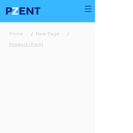
Home
/
New Page
/
Product (Item)