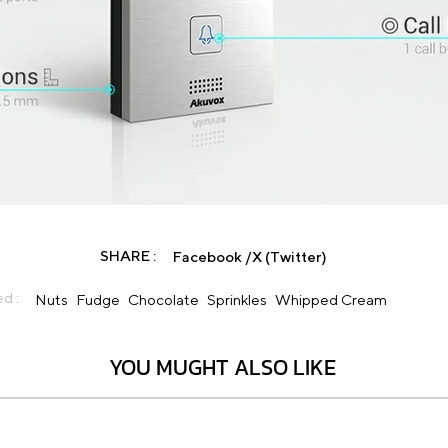
Click here
SHARE :
Facebook /
X (Twitter)
d :
Nuts
Fudge
Chocolate
Sprinkles
Whipped Cream
YOU MUGHT ALSO LIKE